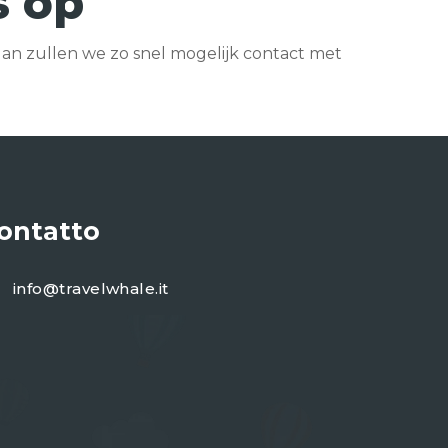
s op
 dan zullen we zo snel mogelijk contact met
ontatto
info@travelwhale.it