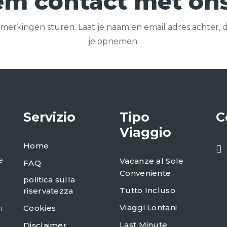
m contact met on
opmerkingen sturen. Laat je naam en email adres achter,
je opnemen.
Servizio
Tipo
C
Viaggio
Home
e
Vacanze al Sole
FAQ
Conveniente
politica sulla
Tutto Incluso
riservatezza
Viaggi Lontani
Cookies
i
Last Minute
Disclaimer