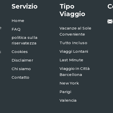
Servizio
Tipo
C
Viaggio
Home
e
Vacanze al Sole
FAQ
Conveniente
politica sulla
Tutto Incluso
riservatezza
Viaggi Lontani
Cookies
i
Last Minute
Disclaimer
Viaggio in Città
Chi siamo
Barcellona
Contatto
New York
Parigi
Valencia