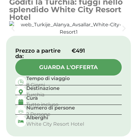
Goditi la Turchia: fuggi nello
splendido White City Resort
Hotel
Prezzo a partire
€491
da:
GUARDA L'OFFERTA
Tempo di viaggio
8 Giorni
Destinazione
Turchia
Cura
Tutto incluso
Numero di persone
2 Persone
Alberghi
White City Resort Hotel